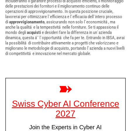
includeranno il garantire processi di acquisto efficienti, il monitoraggio
delle prestazioni dei fornitori e il miglioramento continuo delle
operazioni di approvvigionamento. In questa posizione cruciale,
lavorerai per ottimizzare l`efficienza e l`efficacia dell`intero processo
di
approvvigionamento
, assicurando non solo l`economicitá , ma
anche la qualitá e la tempestivitá nelle forniture. Se ti appassiona il
mondo degli
acquisti
e desideri fare la differenza in un`azienda
dinamica, questa á¨ l`opportunitá che fa per te. Entrando in IBSA, avrai
la possibilitá di contribuire attivamente a progetti che valorizzano e
migliorano le metodologie di acquisto, portando l`azienda a nuovi livelli
di competitivitá e innovazione nel mercato globale.