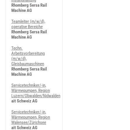
Instandhaltung
Rhomberg Sersa Rail
Machine AG
Teamleiter (m/w/d),
operative Bereiche
Rhomberg Sersa Rail
Machine AG
Techn.
Arbeitsvorbereitung
(m/w/d),
Gleisbaumaschinen
Rhomberg Sersa Rail
Machine AG
Servicetechniker/-in,
Wärmepumpen, Region
Luzern/Obwalden/Nidwalden
ait Schweiz AG
Servicetechniker/-in,
Wärmepumpen, Region
Walensee/Zürichsee
ait Schweiz AG