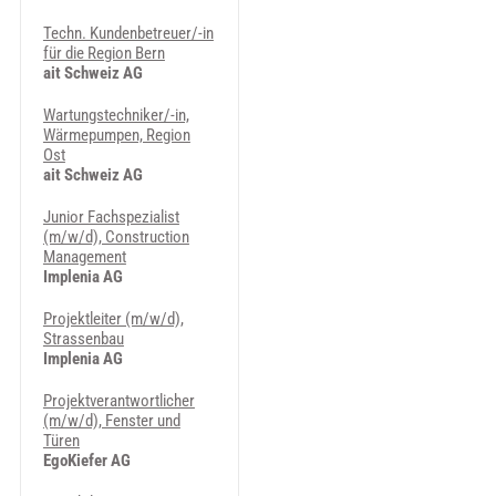
Techn. Kundenbetreuer/-in
für die Region Bern
ait Schweiz AG
Wartungstechniker/-in,
Wärmepumpen, Region
Ost
ait Schweiz AG
Junior Fachspezialist
(m/w/d), Construction
Management
Implenia AG
Projektleiter (m/w/d),
Strassenbau
Implenia AG
Projektverantwortlicher
(m/w/d), Fenster und
Türen
EgoKiefer AG