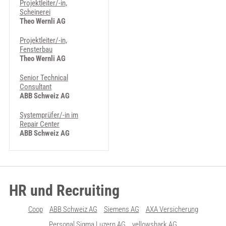
Projektleiter/-in,
Scheinerei
Theo Wernli AG
Projektleiter/-in,
Fensterbau
Theo Wernli AG
Senior Technical
Consultant
ABB Schweiz AG
Systemprüfer/-in im
Repair Center
ABB Schweiz AG
HR und Recruiting
Coop
ABB Schweiz AG
Siemens AG
AXA Versicherung
Personal Sigma Luzern AG
yellowshark AG