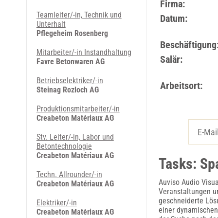
Firma:
Teamleiter/-in, Technik und
Datum:
Unterhalt
Pflegeheim Rosenberg
Beschäftigung
Mitarbeiter/-in Instandhaltung
Salär:
Favre Betonwaren AG
Betriebselektriker/-in
Arbeitsort:
Steinag Rozloch AG
Produktions­mitarbeiter/-in
Creabeton Matériaux AG
Stv. Leiter/-in, Labor und
Betontechnologie
Creabeton Matériaux AG
Tasks: Sp
Techn. Allrounder/-in
Auviso Audio Visua
Creabeton Matériaux AG
Veranstaltungen un
geschneiderte Lösu
Elektriker/-in
einer dynamischen
Creabeton Matériaux AG