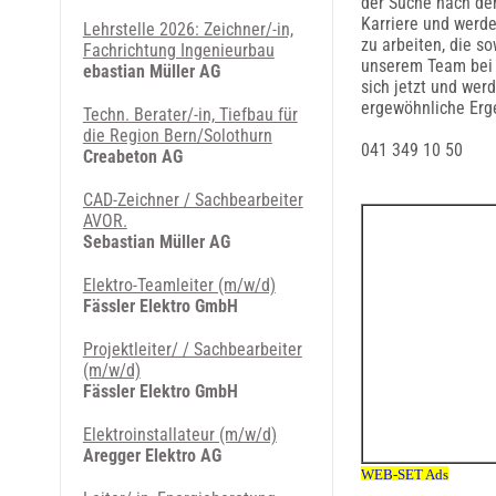
der Suche nach den
Karriere und werde
Lehrstelle 2026: Zeichner/-in,
zu arbeiten, die s
Fachrichtung Ingenieurbau
unserem Team bei u
ebastian Müller AG
sich jetzt und wer
ergewöhnliche Erge
Techn. Berater/-in, Tiefbau für
die Region Bern/Solothurn
041 349 10 50
Creabeton AG
CAD-Zeichner / ­Sachbearbeiter
AVOR.
Sebastian Müller AG
Elektro-Teamleiter (m/w/d)
Fässler Elektro GmbH
Projektleiter/ / Sachbearbeiter
(m/w/d)
Fässler Elektro GmbH
Elektroinstallateur (m/w/d)
Aregger Elektro AG