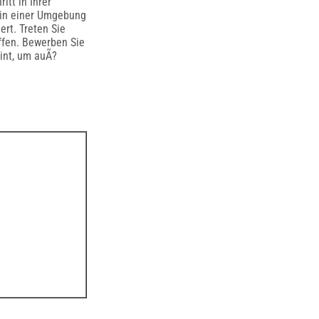
tt in Ihrer
m in einer Umgebung
ert. Treten Sie
ffen. Bewerben Sie
eint, um auÃ?