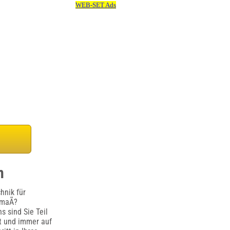
n
hnik für
r maÃ?
s sind Sie Teil
t und immer auf