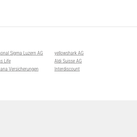
sonal Sigma Luzern AG
yellowshark AG
s Life
Aldi Suisse AG
sana Versicherungen
Interdiscount