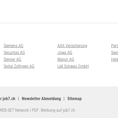
Siemens AG
AXA Versicherung
Per
Securitas AG
Jowa AG
Swis
Denner AG
Manor AG
Hel
Spital Zofingen AG
Lidl Schweiz GmbH
r job7.ch
Newsletter Abmeldung
Sitemap
WEB-SET Network
|
PDF: Werbung auf job7.ch