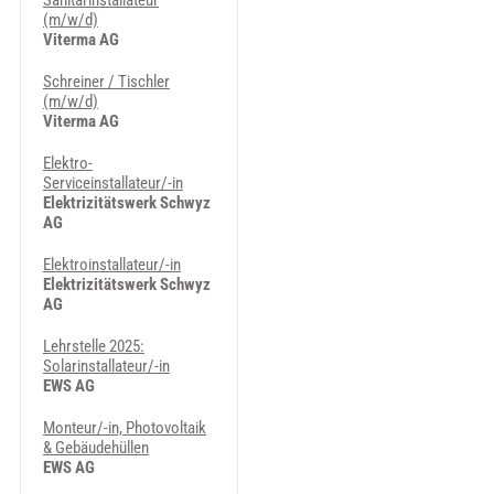
Sanitärinstallateur
(m/w/d)
Viterma AG
Schreiner / Tischler
(m/w/d)
Viterma AG
Elektro-
Serviceinstallateur/-in
Elektrizitätswerk Schwyz
AG
Elektroinstallateur/-in
Elektrizitätswerk Schwyz
AG
Lehrstelle 2025:
Solarinstallateur/-in
EWS AG
Monteur/-in, Photovoltaik
& Gebäudehüllen
EWS AG