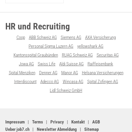
HR und Recruiting
Coop
ABB Schweiz AG
Siemens AG
AXA Versicherung
Personal Sigma Luzern AG
yellowshark AG
Kantonsspital Graubünden
RUAG Schweiz AG
Securitas AG
Jowa AG
Swiss Life
Aldi Suisse AG
Raiffeisenbank
Spital Menziken
Denner AG
Manor AG
Helsana Versicherungen
Interdiscount
Adecco AG
Wincasa AG
Spital Zofingen AG
Lidl Schweiz GmbH
Impressum
Terms
Privacy
Kontakt
AGB
Ueber job7.ch
Newsletter Abmeldung
Sitemap