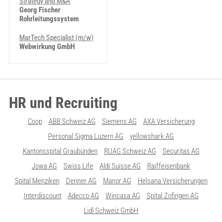
Strategy and M&A
Georg Fischer
Rohrleitungssystem
MarTech Specialist (m/w)
Webwirkung GmbH
HR und Recruiting
Coop
ABB Schweiz AG
Siemens AG
AXA Versicherung
Personal Sigma Luzern AG
yellowshark AG
Kantonsspital Graubünden
RUAG Schweiz AG
Securitas AG
Jowa AG
Swiss Life
Aldi Suisse AG
Raiffeisenbank
Spital Menziken
Denner AG
Manor AG
Helsana Versicherungen
Interdiscount
Adecco AG
Wincasa AG
Spital Zofingen AG
Lidl Schweiz GmbH