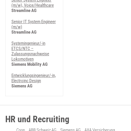
Senior System Engineer
(m/w), Voice/Healthcare
Streamline AG
Senior IT System Engineer
(m/w)
Streamline AG
Systemingenieur/-in
ETCS/NTC –
Zulassungsnachweise
Lokomotiven
Siemens Mobility AG
Entwicklungsingenieur/-in,
Electroinc Design
Siemens AG
HR und Recruiting
Coop
ABB Schweiz AG
Siemens AG
AXA Versicherung