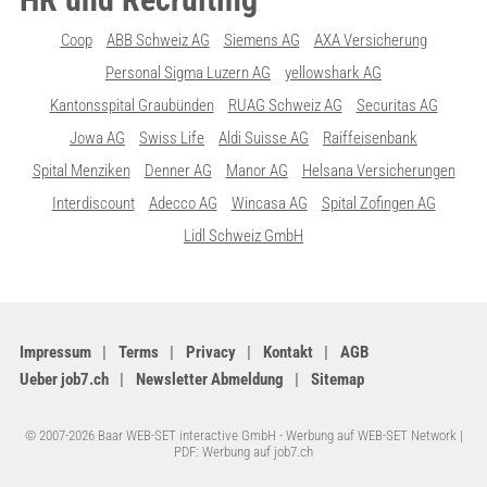
Coop
ABB Schweiz AG
Siemens AG
AXA Versicherung
Personal Sigma Luzern AG
yellowshark AG
Kantonsspital Graubünden
RUAG Schweiz AG
Securitas AG
Jowa AG
Swiss Life
Aldi Suisse AG
Raiffeisenbank
Spital Menziken
Denner AG
Manor AG
Helsana Versicherungen
Interdiscount
Adecco AG
Wincasa AG
Spital Zofingen AG
Lidl Schweiz GmbH
Impressum
Terms
Privacy
Kontakt
AGB
Ueber job7.ch
Newsletter Abmeldung
Sitemap
© 2007-2026 Baar WEB-SET interactive GmbH -
Werbung auf WEB-SET Network
|
PDF: Werbung auf job7.ch