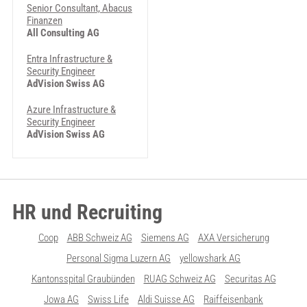
Senior Consultant, Abacus
Finanzen
All Consulting AG
Entra Infrastructure &
Security Engineer
AdVision Swiss AG
Azure Infrastructure &
Security Engineer
AdVision Swiss AG
HR und Recruiting
Coop
ABB Schweiz AG
Siemens AG
AXA Versicherung
Personal Sigma Luzern AG
yellowshark AG
Kantonsspital Graubünden
RUAG Schweiz AG
Securitas AG
Jowa AG
Swiss Life
Aldi Suisse AG
Raiffeisenbank