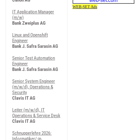
Canon AG
IT Application Manager
(m/w)
Bank Zweiplus AG
Linux and Openshift
Engineer
Bank J. Safra Sarasin AG
Senior Test Automation
Engineer
Bank J. Safra Sarasin AG
Senior System Engineer
(m/w/d), Operations &
Security
Clavis IT AG
Leiter (m/w/d), IT
Operations & Service Desk
Clavis IT AG
Schnupperlehre 2026:
Informatiker/-in,