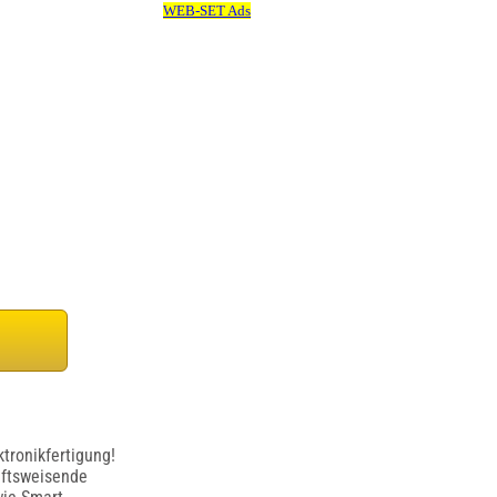
tronikfertigung!
unftsweisende