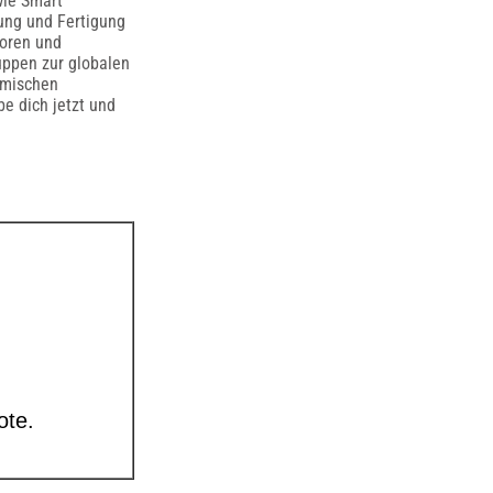
wie Smart
lung und Fertigung
toren und
uppen zur globalen
amischen
be dich jetzt und