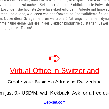
ech & Life Science, Industrie & Automation, Aerospace & Defence so
nvironment einzutauchen. Bei uns erhältst du Einblicke in die Entwick
 Lösungen, die höchste Zuverlässigkeit erfordern. Arbeite mit Innova
men und erlebe, wie Ideen von der Konzeption über validierte Baugr
n. Nutze diese Gelegenheit, um wertvolle Erfahrungen an einem dyn
mmeln und deine Karriere in der Elektronikindustrie zu starten. Bewer
s engagierten Teams!