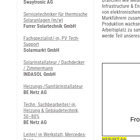
Branchen wie Medt
Swaytronic AG
Infrastructure & E
von elektronischen
Servicetechniker für thermische
Markführern zusam
Solaranlagen (m/w)
Produktion wachse
Furrer Solartechnik GmbH
Arbeitsplatz zu sa
werde Teil unsere
Fachspezialist/-in, PV Tech-
Support
Solarmarkt GmbH
Solarinstallateur / Dachdecker
/ Zimmermann
INDASOL GmbH
Heizungs-/Sanitärinstallateur
BE Netz AG
Techn. Sachbearbeiter/-in,
Heizung & Gebäudetechnik,
50–80%
BE Netz AG
Leiter/-in Werkstatt, Mercedes-