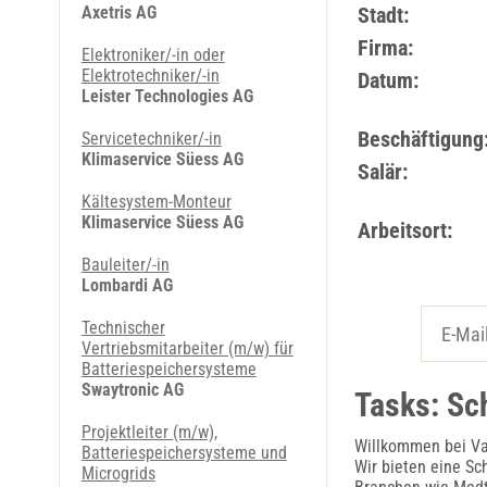
Axetris AG
Stadt:
Firma:
Elektroniker/-in oder
Elektrotechniker/-in
Datum:
Leister Technologies AG
Beschäftigung
Servicetechniker/-in
Klimaservice Süess AG
Salär:
Kältesystem-Monteur
Klimaservice Süess AG
Arbeitsort:
Bauleiter/-in
Lombardi AG
Technischer
Vertriebsmitarbeiter (m/w) für
Batteriespeichersysteme
Swaytronic AG
Tasks: Sc
Projektleiter (m/w),
Willkommen bei Var
Batteriespeichersysteme und
Wir bieten eine Sc
Microgrids