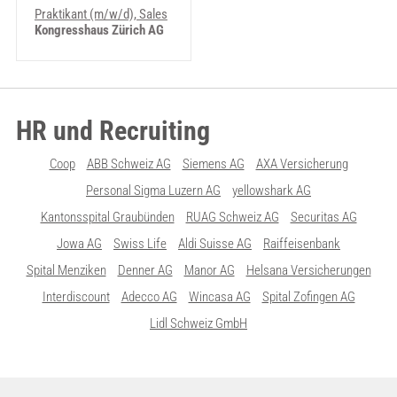
Praktikant (m/w/d), Sales
Kongresshaus Zürich AG
HR und Recruiting
Coop
ABB Schweiz AG
Siemens AG
AXA Versicherung
Personal Sigma Luzern AG
yellowshark AG
Kantonsspital Graubünden
RUAG Schweiz AG
Securitas AG
Jowa AG
Swiss Life
Aldi Suisse AG
Raiffeisenbank
Spital Menziken
Denner AG
Manor AG
Helsana Versicherungen
Interdiscount
Adecco AG
Wincasa AG
Spital Zofingen AG
Lidl Schweiz GmbH