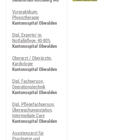
Sanatorium Kilchberg AG
Vorpraktikum:
Physiotherapie
Kantonsspital Obwalden
Dipl. Experte/-in,
Notfallpflege, 40-80%
Kantonsspital Obwalden
Oberarzt / Oberärztin,
Kardiologie
Kantonsspital Obwalden
Dipl. Fachperson,
Operationstechnik
Kantonsspital Obwalden
Dipl. Pflegefachperson,
Überwachungsstation,
Intermediate Care
Kantonsspital Obwalden
Assistenzarzt für
Psychiatrie und