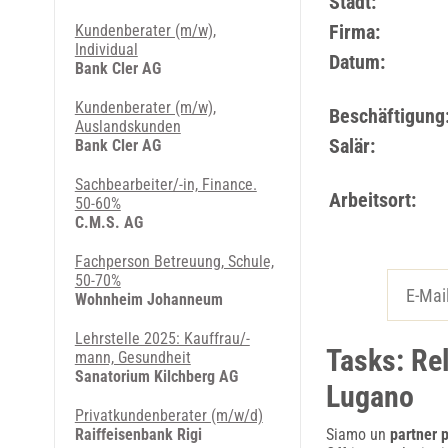
Stadt:
Firma:
Kundenberater (m/w),
Individual
Datum:
Bank Cler AG
Kundenberater (m/w),
Beschäftigung
Auslandskunden
Salär:
Bank Cler AG
Sachbearbeiter/-in, Finance.
Arbeitsort:
50-60%
C.M.S. AG
Fachperson Betreuung, Schule,
50-70%
Wohnheim Johanneum
Lehrstelle 2025: Kauffrau/-
Tasks: Re
mann, Gesundheit
Sanatorium Kilchberg AG
Lugano
Privatkundenberater (m/w/d)
Raiffeisenbank Rigi
Siamo un
partner p