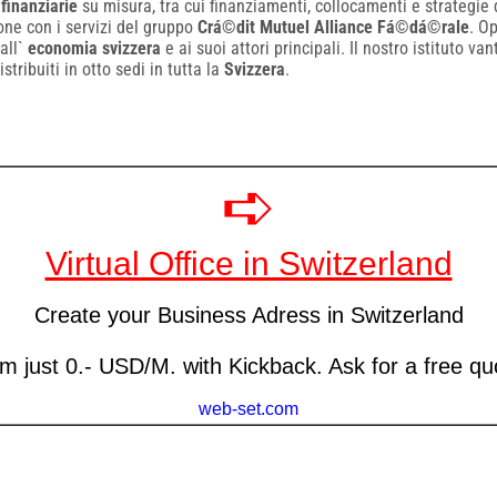
i
finanziarie
su misura, tra cui finanziamenti, collocamenti e strategie d
one con i servizi del gruppo
Crá©dit Mutuel Alliance Fá©dá©rale
. O
 all`
economia svizzera
e ai suoi attori principali. Il nostro istituto va
stribuiti in otto sedi in tutta la
Svizzera
.