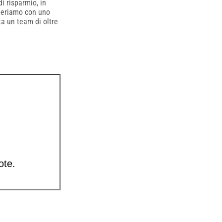
i risparmio, in
periamo con uno
nta un team di oltre