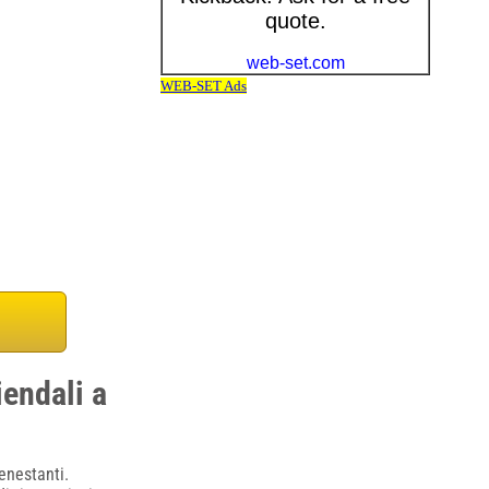
endali a
enestanti.