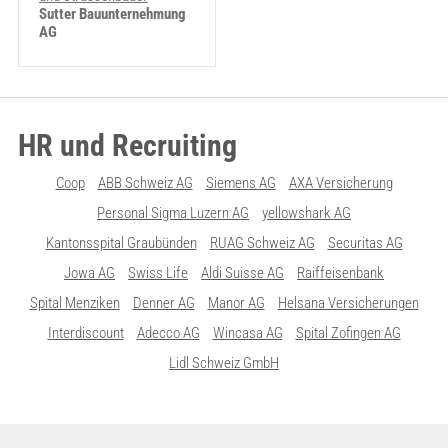
Sutter Bauunternehmung
AG
HR und Recruiting
Coop
ABB Schweiz AG
Siemens AG
AXA Versicherung
Personal Sigma Luzern AG
yellowshark AG
Kantonsspital Graubünden
RUAG Schweiz AG
Securitas AG
Jowa AG
Swiss Life
Aldi Suisse AG
Raiffeisenbank
Spital Menziken
Denner AG
Manor AG
Helsana Versicherungen
Interdiscount
Adecco AG
Wincasa AG
Spital Zofingen AG
Lidl Schweiz GmbH