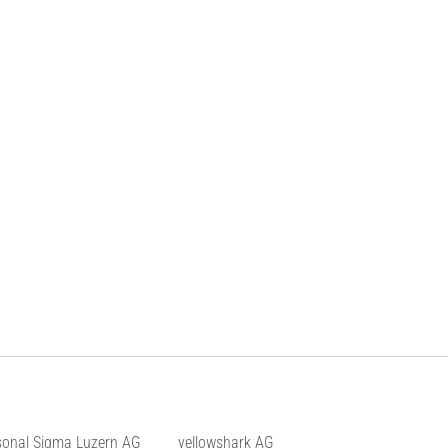
sonal Sigma Luzern AG
yellowshark AG