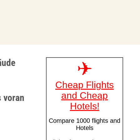
äude
s voran