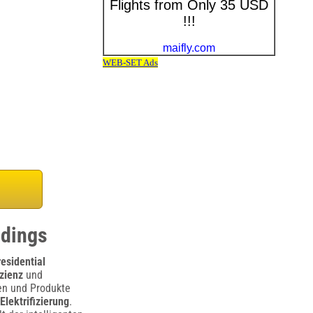
ldings
residential
izienz
und
en und Produkte
Elektrifizierung
.