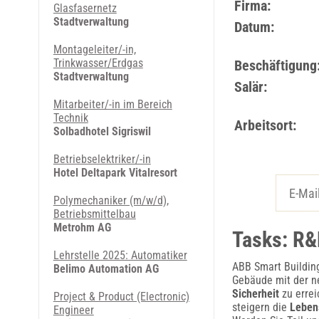
Firma:
Glasfasernetz
Stadtverwaltung
Datum:
Montageleiter/-in,
Trinkwasser/Erdgas
Beschäftigung
Stadtverwaltung
Salär:
Mitarbeiter/-in im Bereich
Technik
Arbeitsort:
Solbadhotel Sigriswil
Betriebselektriker/-in
Hotel Deltapark Vitalresort
Polymechaniker (m/w/d),
Betriebsmittelbau
Metrohm AG
Tasks: R&
Lehrstelle 2025: Automatiker
ABB Smart Building
Belimo Automation AG
Gebäude mit der n
Sicherheit
zu errei
Project & Product (Electronic)
steigern die
Leben
Engineer