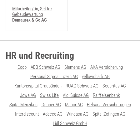
Mitarbeiter/-in, Sektor
Gebäudewartung
Demaurex & Co AG
HR und Recruiting
Coop
ABB Schweiz AG
Siemens AG
AXA Versicherung
Personal Sigma Luzern AG
yellowshark AG
Kantonsspital Graubünden
RUAG Schweiz AG
Securitas AG
Jowa AG
Swiss Life
Aldi Suisse AG
Raiffeisenbank
Spital Menziken
Denner AG
Manor AG
Helsana Versicherungen
Interdiscount
Adecco AG
Wincasa AG
Spital Zofingen AG
Lidl Schweiz GmbH