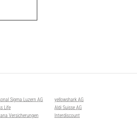
sonal Sigma Luzern AG
yellowshark AG
s Life
Aldi Suisse AG
sana Versicherungen
Interdiscount