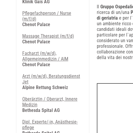
Klinik Gais AG
Il
Gruppo Ospedali
ricerca di un/una
P
Pflegefachperson / Nurse
di geriatria
e per l
(m/f/d)
un ambiente ricco 
Chenot Palace
candidati ideali d
particolare per l`a
Massage Therapist (m/f/d)
considerato un van
Chenot Palace
professionale. Off
collaborazione con 
Facharzt (m/w/d),
della vita dei nostr
Allgemeinmedizin / AIM
Chenot Palace
Arzt (m/w/d), Beratungsdienst
Jet
Alpine Rettung Schweiz
Oberärztin / Oberarzt, Innere
Medizin
Bethesda Spital AG
Dipl. Ex­per­te/-in, An­äs­the­sie­
pfle­ge