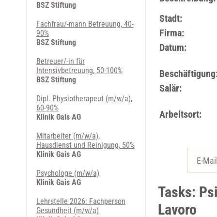
BSZ Stiftung
Stadt:
Fachfrau/-mann Betreuung, 40-
Firma:
90%
BSZ Stiftung
Datum:
Betreuer/-in für
Intensivbetreuung, 50-100%
Beschäftigung
BSZ Stiftung
Salär:
Dipl. Physiotherapeut (m/w/a),
60-90%
Arbeitsort:
Klinik Gais AG
Mitarbeiter (m/w/a),
Hausdienst und Reinigung, 50%
Klinik Gais AG
Psychologe (m/w/a)
Klinik Gais AG
Tasks: Ps
Lehrstelle 2026: Fachperson
Lavoro
Gesundheit (m/w/a)