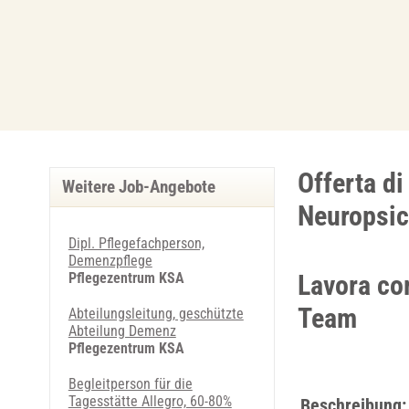
Offerta di
Weitere Job-Angebote
Neuropsic
Dipl. Pflegefachperson,
Demenzpflege
Pflegezentrum KSA
Lavora co
Team
Abteilungsleitung, geschützte
Abteilung Demenz
Pflegezentrum KSA
Begleitperson für die
Tagesstätte Allegro, 60-80%
Beschreibung: