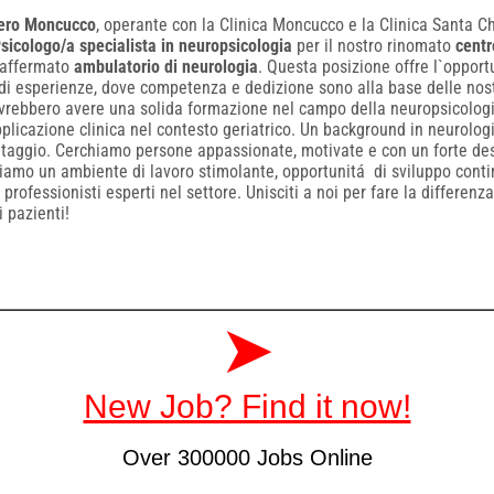
ero Moncucco
, operante con la Clinica Moncucco e la Clinica Santa Ch
sicologo/a specialista in neuropsicologia
per il nostro rinomato
centr
`affermato
ambulatorio di neurologia
. Questa posizione offre l`opport
di esperienze, dove competenza e dedizione sono alla base delle nostr
ovrebbero avere una solida formazione nel campo della neuropsicologi
pplicazione clinica nel contesto geriatrico. Un background in neurolog
taggio. Cerchiamo persone appassionate, motivate e con un forte desi
riamo un ambiente di lavoro stimolante, opportunitá di sviluppo cont
professionisti esperti nel settore. Unisciti a noi per fare la differenz
i pazienti!