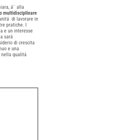
iara, á¨ alla
o multidisciplinare
unitá di lavorare in
e pratiche. I
a e un interesse
ia sará
derio di crescita
inuo e una
a nella qualitá