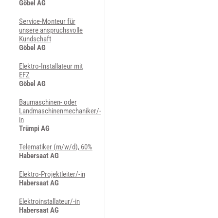
Göbel AG
Service-Monteur für
unsere anspruchsvolle
Kundschaft
Göbel AG
Elektro-Installateur mit
EFZ
Göbel AG
Baumaschinen- oder
Landmaschinenmechaniker/-
in
Trümpi AG
Telematiker (m/w/d), 60%
Habersaat AG
Elektro-Projektleiter/-in
Habersaat AG
Elektroinstallateur/-in
Habersaat AG