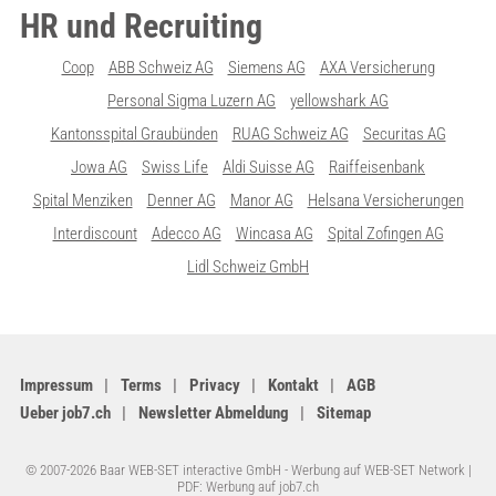
HR und Recruiting
Coop
ABB Schweiz AG
Siemens AG
AXA Versicherung
Personal Sigma Luzern AG
yellowshark AG
Kantonsspital Graubünden
RUAG Schweiz AG
Securitas AG
Jowa AG
Swiss Life
Aldi Suisse AG
Raiffeisenbank
Spital Menziken
Denner AG
Manor AG
Helsana Versicherungen
Interdiscount
Adecco AG
Wincasa AG
Spital Zofingen AG
Lidl Schweiz GmbH
Impressum
Terms
Privacy
Kontakt
AGB
Ueber job7.ch
Newsletter Abmeldung
Sitemap
© 2007-2026 Baar WEB-SET interactive GmbH -
Werbung auf WEB-SET Network
|
PDF: Werbung auf job7.ch