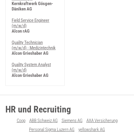
Kernkraftwerk Gösgen-
Däniken AG
Field Service Engineer
(m/w/d)
Alcon rAG
Quality Technician
(m/w/d) - Medizintechnik
Alcon Grieshaber AG
Quality System Analyst
(m/w/d)
Alcon Grieshaber AG
HR und Recruiting
Coop
ABB Schweiz AG
Siemens AG
AXA Versicherung
Personal Sigma Luzern AG
yellowshark AG