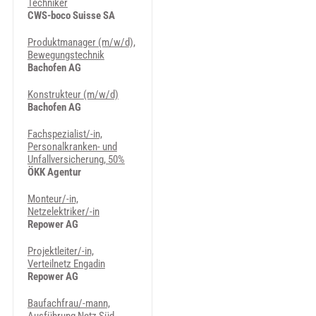
Techniker
CWS-boco Suisse SA
Produktmanager (m/w/d),
Bewegungstechnik
Bachofen AG
Konstrukteur (m/w/d)
Bachofen AG
Fachspezialist/-in,
Personalkranken- und
Unfallversicherung, 50%
ÖKK Agentur
Monteur/-in,
Netzelektriker/-in
Repower AG
Projektleiter/-in,
Verteilnetz Engadin
Repower AG
Baufachfrau/-mann,