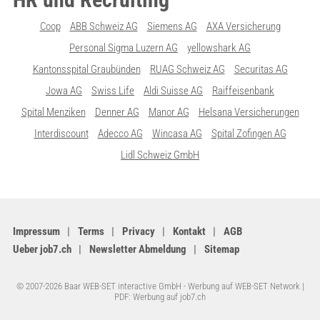
Coop
ABB Schweiz AG
Siemens AG
AXA Versicherung
Personal Sigma Luzern AG
yellowshark AG
Kantonsspital Graubünden
RUAG Schweiz AG
Securitas AG
Jowa AG
Swiss Life
Aldi Suisse AG
Raiffeisenbank
Spital Menziken
Denner AG
Manor AG
Helsana Versicherungen
Interdiscount
Adecco AG
Wincasa AG
Spital Zofingen AG
Lidl Schweiz GmbH
Impressum
Terms
Privacy
Kontakt
AGB
Ueber job7.ch
Newsletter Abmeldung
Sitemap
© 2007-2026 Baar WEB-SET interactive GmbH -
Werbung auf WEB-SET Network
|
PDF: Werbung auf job7.ch