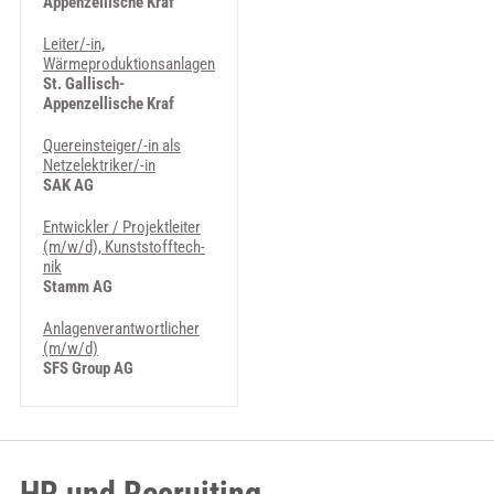
Appenzellische Kraf
Leiter/-in,
Wärmeproduktionsanlagen
St. Gallisch-
Appenzellische Kraf
Quereinsteiger/-in als
Netzelektriker/-in
SAK AG
Ent­wick­ler / Pro­jekt­lei­ter
(m/w/d), Kunst­stoff­tech­
nik
Stamm AG
An­la­gen­ver­ant­wort­li­cher
(m/w/d)
SFS Group AG
HR und Recruiting