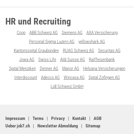
HR und Recruiting
Coop
ABB Schweiz AG
Siemens AG
AXA Versicherung
Personal Sigma Luzern AG
yellowshark AG
Kantonsspital Graubünden
RUAG Schweiz AG
Securitas AG
Jowa AG
Swiss Life
Aldi Suisse AG
Raiffeisenbank
Spital Menziken
Denner AG
Manor AG
Helsana Versicherungen
Interdiscount
Adecco AG
Wincasa AG
Spital Zofingen AG
Lidl Schweiz GmbH
Impressum
Terms
Privacy
Kontakt
AGB
Ueber job7.ch
Newsletter Abmeldung
Sitemap