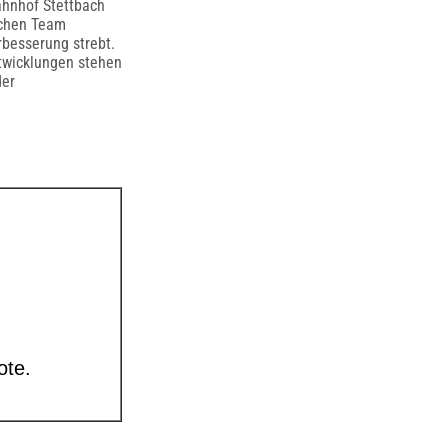
hnhof Stettbach
schen Team
rbesserung strebt.
ntwicklungen stehen
der