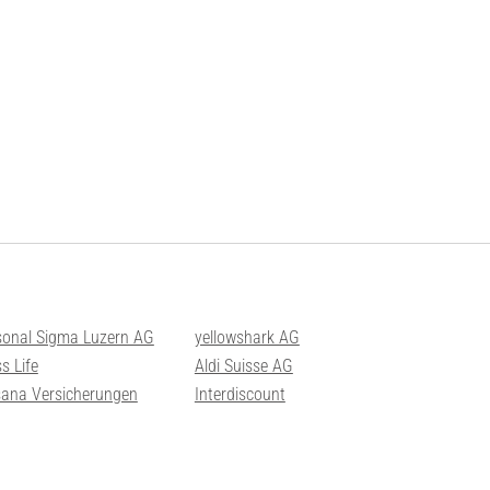
sonal Sigma Luzern AG
yellowshark AG
s Life
Aldi Suisse AG
sana Versicherungen
Interdiscount