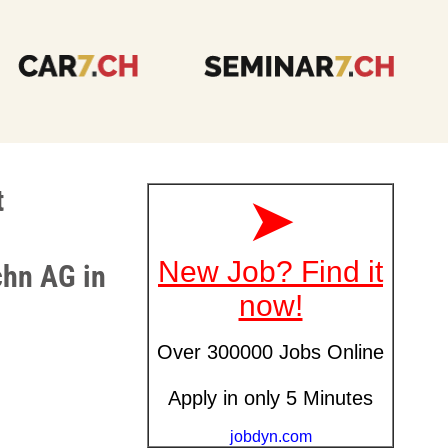
t
chn AG in