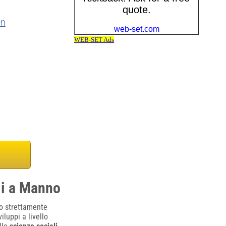
en
li a Manno
o strettamente
luppi a livello