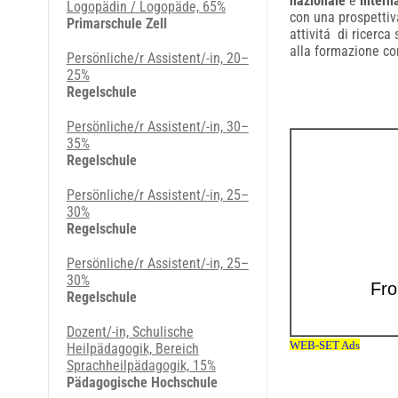
nazionale
e
intern
Logopädin / Logopäde, 65%
con una prospetti
Primarschule Zell
attivitá di ricerca
alla formazione co
Persönliche/r Assistent/-in, 20–
25%
Regelschule
Persönliche/r Assistent/-in, 30–
35%
Regelschule
Persönliche/r Assistent/-in, 25–
30%
Regelschule
Persönliche/r Assistent/-in, 25–
30%
Regelschule
Dozent/-in, Schulische
Heilpädagogik, Bereich
Sprachheilpädagogik, 15%
Pädagogische Hochschule