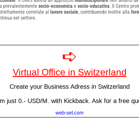
azionale
. Il CReS adotta un approccio
multidisciplinare
nell`ambito de
va prevalentemente
socio-economica
e
socio-educativa
. Il Centro pr
 strettamente correlate al
lavoro sociale
, contribuendo inoltre alla
for
ntinua nel settore.