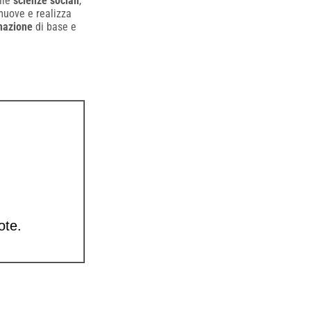
lle
scienze sociali
,
omuove e realizza
mazione
di base e