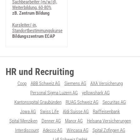
Sachbearbeiter (m/w/d),
Weiterbildung, 60-80%
zB. Zentrum Bildung
Kursleiter/-in,
Standortbestimmungskurse
Bildungszentrum ECAP
HR und Recruiting
Coop
ABB Schweiz AG
Siemens AG
AXA Versicherung
Personal Sigma Luzern AG
yellowshark AG
Kantonsspital Graubünden
RUAG Schweiz AG
Securitas AG
Jowa AG
Swiss Life
Aldi Suisse AG
Raiffeisenbank
Spital Menziken
Denner AG
Manor AG
Helsana Versicherungen
Interdiscount
Adecco AG
Wincasa AG
Spital Zofingen AG
Lidl Schweiz GmbH