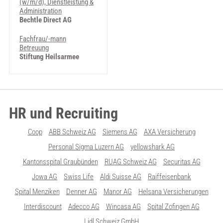
(w/m/d), Dienstleistung &
Administration
Bechtle Direct AG
Fachfrau/-mann
Betreuung
Stiftung Heilsarmee
HR und Recruiting
Coop
ABB Schweiz AG
Siemens AG
AXA Versicherung
Personal Sigma Luzern AG
yellowshark AG
Kantonsspital Graubünden
RUAG Schweiz AG
Securitas AG
Jowa AG
Swiss Life
Aldi Suisse AG
Raiffeisenbank
Spital Menziken
Denner AG
Manor AG
Helsana Versicherungen
Interdiscount
Adecco AG
Wincasa AG
Spital Zofingen AG
Lidl Schweiz GmbH