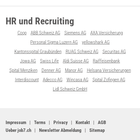
HR und Recruiting
Coop
ABB Schweiz AG
Siemens AG
AXA Versicherung
Personal Sigma Luzern AG
yellowshark AG
Kantonsspital Graubünden
RUAG Schweiz AG
Securitas AG
Jowa AG
Swiss Life
Aldi Suisse AG
Raiffeisenbank
Spital Menziken
Denner AG
Manor AG
Helsana Versicherungen
Interdiscount
Adecco AG
Wincasa AG
Spital Zofingen AG
Lidl Schweiz GmbH
Impressum
Terms
Privacy
Kontakt
AGB
Ueber job7.ch
Newsletter Abmeldung
Sitemap