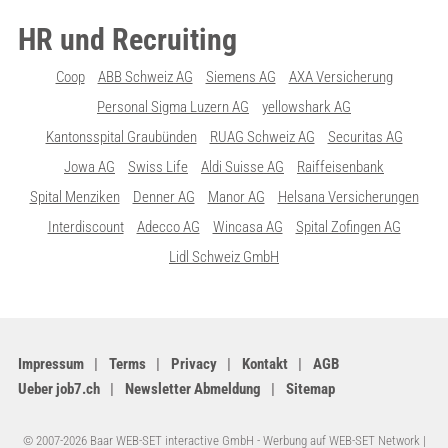
HR und Recruiting
Coop
ABB Schweiz AG
Siemens AG
AXA Versicherung
Personal Sigma Luzern AG
yellowshark AG
Kantonsspital Graubünden
RUAG Schweiz AG
Securitas AG
Jowa AG
Swiss Life
Aldi Suisse AG
Raiffeisenbank
Spital Menziken
Denner AG
Manor AG
Helsana Versicherungen
Interdiscount
Adecco AG
Wincasa AG
Spital Zofingen AG
Lidl Schweiz GmbH
Impressum
Terms
Privacy
Kontakt
AGB
Ueber job7.ch
Newsletter Abmeldung
Sitemap
© 2007-2026 Baar WEB-SET interactive GmbH -
Werbung auf WEB-SET Network
|