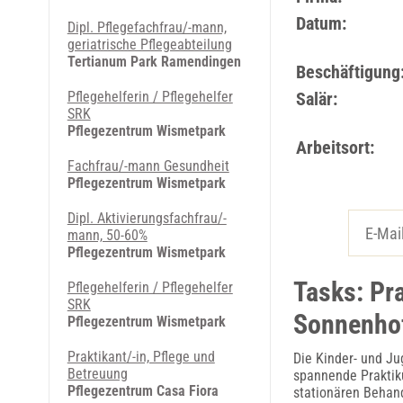
Datum:
Dipl. Pflegefachfrau/-mann,
geriatrische Pflegeabteilung
Tertianum Park Ramendingen
Beschäftigung
Pflegehelferin / Pflegehelfer
Salär:
SRK
Pflegezentrum Wismetpark
Arbeitsort:
Fachfrau/-mann Gesundheit
Pflegezentrum Wismetpark
Dipl. Aktivierungsfachfrau/-
mann, 50-60%
Pflegezentrum Wismetpark
Tasks: Pr
Pflegehelferin / Pflegehelfer
SRK
Sonnenho
Pflegezentrum Wismetpark
Praktikant/-in, Pflege und
Die Kinder- und Ju
Betreuung
spannende Praktik
Pflegezentrum Casa Fiora
stationären Behan