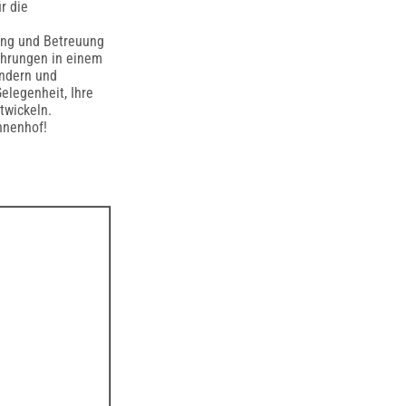
r die
ung und Betreuung
fahrungen in einem
indern und
elegenheit, Ihre
twickeln.
nnenhof!