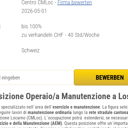
Centro CMLoc -
Firma bewerten
2026-05-01
:
bis 100%
zu verhandeln CHF - 40 Std/Woche
Schweiz
sizione Operaio/a Manutenzione a L
specializzato nell`area dell`
esercizio e manutenzione
. La figura sel
eguire lavori di
manutenzione ordinaria
lungo la
rete stradale canton
ione Locarno (CMLoc). L`occupazione potrá estendersi, se necessario,
rcizio e della Manutenzione (AEM)
. Questa posizione offre un`import