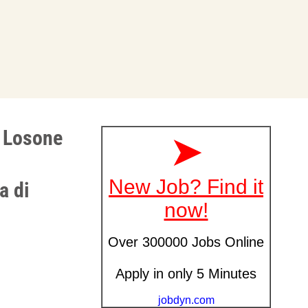
a Losone
a di