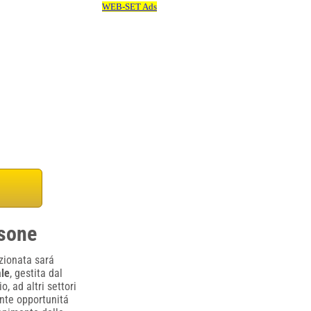
osone
ezionata sará
ale
, gestita dal
 ad altri settori
ante opportunitá