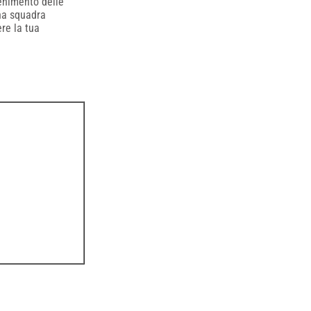
tenimento delle
una squadra
re la tua