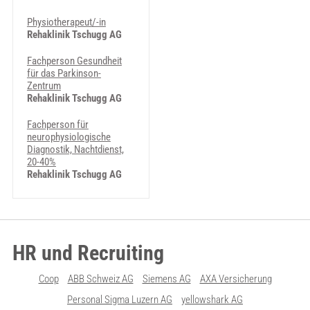
Physiotherapeut/-in
Rehaklinik Tschugg AG
Fachperson Gesundheit
für das Parkinson-
Zentrum
Rehaklinik Tschugg AG
Fachperson für
neurophysiologische
Diagnostik, Nachtdienst,
20-40%
Rehaklinik Tschugg AG
HR und Recruiting
Coop
ABB Schweiz AG
Siemens AG
AXA Versicherung
Personal Sigma Luzern AG
yellowshark AG