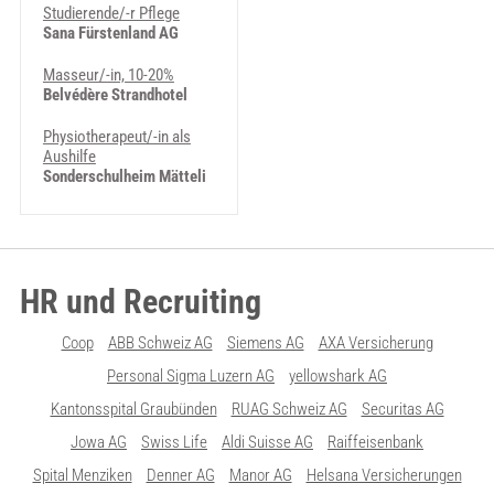
Studierende/-r Pflege
Sana Fürstenland AG
Masseur/-in, 10-20%
Belvédère Strandhotel
Physiotherapeut/-in als
Aushilfe
Sonderschulheim Mätteli
HR und Recruiting
Coop
ABB Schweiz AG
Siemens AG
AXA Versicherung
Personal Sigma Luzern AG
yellowshark AG
Kantonsspital Graubünden
RUAG Schweiz AG
Securitas AG
Jowa AG
Swiss Life
Aldi Suisse AG
Raiffeisenbank
Spital Menziken
Denner AG
Manor AG
Helsana Versicherungen