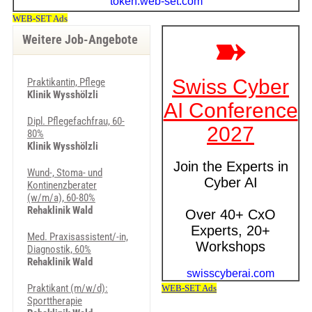
Weitere Job-Angebote
Praktikantin, Pflege
Klinik Wysshölzli
Dipl. Pflegefachfrau, 60-
80%
Klinik Wysshölzli
Wund-, Stoma- und
Kontinenzberater
(w/m/a), 60-80%
Rehaklinik Wald
Med. Pra­xi­sas­sis­ten­t/-in,
Diagnostik, 60%
Rehaklinik Wald
Praktikant (m/w/d):
Sporttherapie