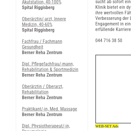
sucht ab sofort e
Akutstation, 40-100%
Klinik bietet ein 
Spital Riggisberg
ihre wertvollen Fä
Verbesserung der L
Oberärztin/-arzt, Innere
Engagement in ein
Medizin, 40-60%
erfüllende Karrier
Spital Riggisberg
044 716 38 50
Fachfrau / Fachmann
Gesundheit
Berner Reha Zentrum
Dipl. Pflegefachfrau/-mann,
Rehabilitation & Sportmedizin
Berner Reha Zentrum
Ober­ärz­tin / Ober­arzt,
Rehabilitation
Berner Reha Zentrum
Praktikant/-in, Med. Massage
Berner Reha Zentrum
Dipl. Physiotherapeut/-in,