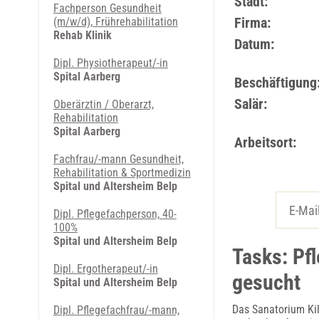
Stadt:
Fachperson Gesundheit
Firma:
(m/w/d), Frührehabilitation
Rehab Klinik
Datum:
Dipl. Physiotherapeut/-in
Spital Aarberg
Beschäftigung
Salär:
Ober­ärz­tin / Ober­arzt,
Rehabilitation
Spital Aarberg
Arbeitsort:
Fachfrau/-mann Gesundheit,
Rehabilitation & Sportmedizin
Spital und Altersheim Belp
Dipl. Pflegefachperson, 40-
100%
Spital und Altersheim Belp
Tasks: Pf
Dipl. Ergotherapeut/-in
gesucht
Spital und Altersheim Belp
Das Sanatorium Kil
Dipl. Pflegefachfrau/-mann,