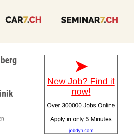
hberg
inik
en