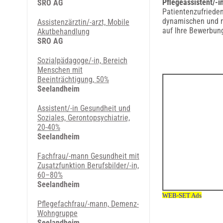
Pflegeassistent/-i
SRO AG
Patientenzufrieden
dynamischen und mo
Assistenzärztin/-arzt, Mobile
auf Ihre Bewerbun
Akutbehandlung
SRO AG
Sozialpädagoge/-in, Bereich
Menschen mit
Beeinträchtigung, 50%
Seelandheim
Assistent/-in Gesundheit und
Soziales, Gerontopsychiatrie,
20-40%
Seelandheim
Fachfrau/-mann Gesundheit mit
Zusatzfunktion Berufsbilder/-in,
60–80%
Seelandheim
Pflegefachfrau/-mann, Demenz-
Wohngruppe
Seelandheim