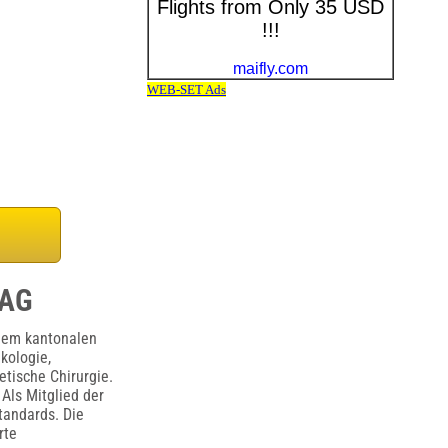
 AG
inem kantonalen
kologie,
etische Chirurgie.
Als Mitglied der
tandards. Die
rte