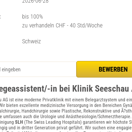
2026-06-28
:
bis 100%
zu verhandeln CHF - 40 Std/Woche
Schweiz
legeassistent/-in bei Klinik Seeschau
u AG ist eine moderne Privatklinik mit einem Belegarztsystem und e
Wir bieten exzellente medizinische Versorgung in den Bereichen Gynä
alchirurgie, Handchirurgie sowie Plastische, Rekonstruktive und Ã?sth
e umfassen auch die Urologie und Anästhesiologie/Schmerztherapie. 
inigung
SLH
(The Swiss Leading Hospitals) garantieren wir höchste S
ngig und in dritter Generation privat geführt. Wir suchen eine engagie