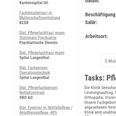
Datum:
Kantonsspital Uri
Fachmitarbeiter/-in,
Beschäftigung
Mutterschaftsvertretung
Salär:
KESB
Dipl. Pflegefachfrau/-mann,
Arbeitsort:
Stationäre Psychiatrie
Psychiatrische Dienste
Dipl. Pflegefachfrau/-mann
Spital Langenthal
Dipl. Fachperson,
Operationstechnik
Tasks: Pf
Spital Langenthal
Dipl. Pflegefachperson,
Die Klinik Seescha
Notfallzentrum
Leistungsauftrag. 
SRO AG
Orthopädie, Viszer
Unsere Fachgebiet
angesehenen Vere
Dipl. Experte/-in, Notfallpflege /
Klinik wird unabhä
Anästhesiepflege, 40%