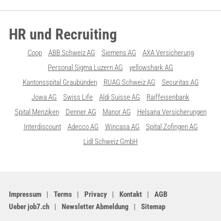
HR und Recruiting
Coop
ABB Schweiz AG
Siemens AG
AXA Versicherung
Personal Sigma Luzern AG
yellowshark AG
Kantonsspital Graubünden
RUAG Schweiz AG
Securitas AG
Jowa AG
Swiss Life
Aldi Suisse AG
Raiffeisenbank
Spital Menziken
Denner AG
Manor AG
Helsana Versicherungen
Interdiscount
Adecco AG
Wincasa AG
Spital Zofingen AG
Lidl Schweiz GmbH
Impressum
Terms
Privacy
Kontakt
AGB
Ueber job7.ch
Newsletter Abmeldung
Sitemap