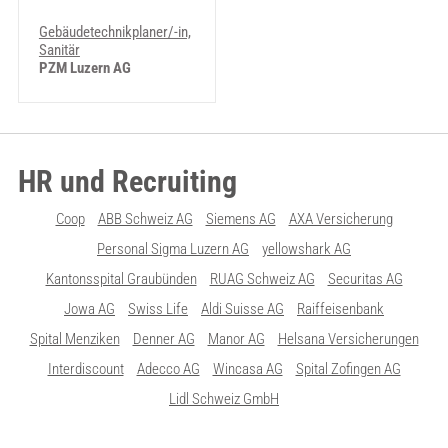
Gebäudetechnikplaner/-in,
Sanitär
PZM Luzern AG
HR und Recruiting
Coop
ABB Schweiz AG
Siemens AG
AXA Versicherung
Personal Sigma Luzern AG
yellowshark AG
Kantonsspital Graubünden
RUAG Schweiz AG
Securitas AG
Jowa AG
Swiss Life
Aldi Suisse AG
Raiffeisenbank
Spital Menziken
Denner AG
Manor AG
Helsana Versicherungen
Interdiscount
Adecco AG
Wincasa AG
Spital Zofingen AG
Lidl Schweiz GmbH