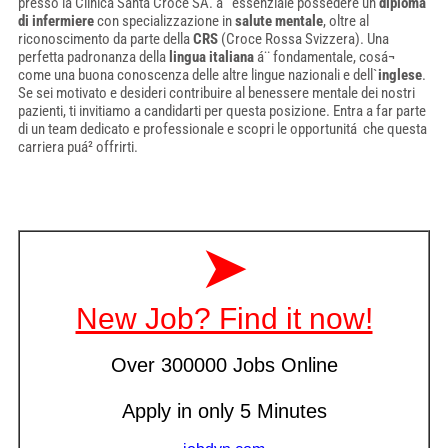
presso la Clinica Santa Croce SA. áˆ essenziale possedere un
diploma
di infermiere
con specializzazione in
salute mentale
, oltre al
riconoscimento da parte della
CRS
(Croce Rossa Svizzera). Una
perfetta padronanza della
lingua italiana
á¨ fondamentale, cosá¬
come una buona conoscenza delle altre lingue nazionali e dell`
inglese
.
Se sei motivato e desideri contribuire al benessere mentale dei nostri
pazienti, ti invitiamo a candidarti per questa posizione. Entra a far parte
di un team dedicato e professionale e scopri le opportunitá che questa
carriera puá² offrirti.