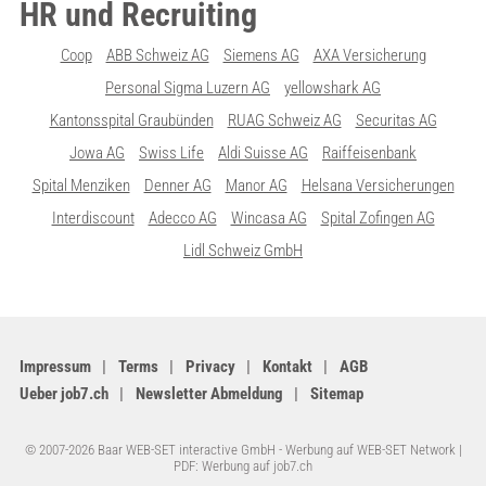
HR und Recruiting
Coop
ABB Schweiz AG
Siemens AG
AXA Versicherung
Personal Sigma Luzern AG
yellowshark AG
Kantonsspital Graubünden
RUAG Schweiz AG
Securitas AG
Jowa AG
Swiss Life
Aldi Suisse AG
Raiffeisenbank
Spital Menziken
Denner AG
Manor AG
Helsana Versicherungen
Interdiscount
Adecco AG
Wincasa AG
Spital Zofingen AG
Lidl Schweiz GmbH
Impressum
Terms
Privacy
Kontakt
AGB
Ueber job7.ch
Newsletter Abmeldung
Sitemap
© 2007-2026 Baar WEB-SET interactive GmbH -
Werbung auf WEB-SET Network
|
PDF: Werbung auf job7.ch