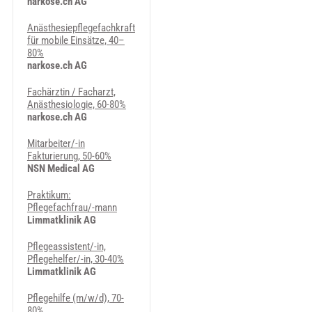
narkose.ch AG
Anästhesiepflegefachkraft
für mobile Einsätze, 40–
80%
narkose.ch AG
Fachärztin / Facharzt,
Anästhesiologie, 60-80%
narkose.ch AG
Mitarbeiter/-in
Fakturierung, 50-60%
NSN Medical AG
Praktikum:
Pflegefachfrau/-mann
Limmatklinik AG
Pflegeassistent/-in,
Pflegehelfer/-in, 30-40%
Limmatklinik AG
Pflegehilfe (m/w/d), 70-
80%