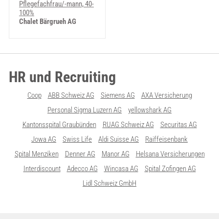
Pflegefachfrau/-mann, 40-
100%
Chalet Bärgrueh AG
HR und Recruiting
Coop
ABB Schweiz AG
Siemens AG
AXA Versicherung
Personal Sigma Luzern AG
yellowshark AG
Kantonsspital Graubünden
RUAG Schweiz AG
Securitas AG
Jowa AG
Swiss Life
Aldi Suisse AG
Raiffeisenbank
Spital Menziken
Denner AG
Manor AG
Helsana Versicherungen
Interdiscount
Adecco AG
Wincasa AG
Spital Zofingen AG
Lidl Schweiz GmbH