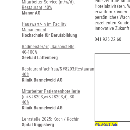
eine zentrale Anla
Mitarbeiter Service (m/w/d),
Hotelaktivitäten. 
Restaurant, 40%
erweitern können. 
Manor AG
persönliches Wachs
exzellenten Kunden
Hauswart/-in im Facility
innovative Zukunft
Management
Hochschule für Berufsbildung
041 926 22 60
Badmeister/-in, Saisonstelle,
40-100%
Seebad Lattenberg
Restaurantfachfrau/&#8203;Restaurantfachmann,
40%
Klinik Barmelweid AG
Mitarbeiter Patientenhotellerie
(m/&#8203;w/&#8203;d), 30-
40%
Klinik Barmelweid AG
Lehrstelle 2025: Koch / Köchin
Spital Riggisberg