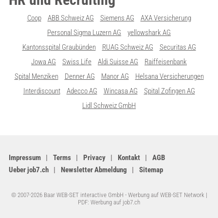
Coop
ABB Schweiz AG
Siemens AG
AXA Versicherung
Personal Sigma Luzern AG
yellowshark AG
Kantonsspital Graubünden
RUAG Schweiz AG
Securitas AG
Jowa AG
Swiss Life
Aldi Suisse AG
Raiffeisenbank
Spital Menziken
Denner AG
Manor AG
Helsana Versicherungen
Interdiscount
Adecco AG
Wincasa AG
Spital Zofingen AG
Lidl Schweiz GmbH
Impressum
Terms
Privacy
Kontakt
AGB
Ueber job7.ch
Newsletter Abmeldung
Sitemap
© 2007-2026 Baar WEB-SET interactive GmbH -
Werbung auf WEB-SET Network
|
PDF: Werbung auf job7.ch