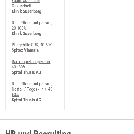
Fachfrau/-mann
Gesundheit
Klinik Susenberg
Dipl. Pflegefachperson,
20-100%
Klinik Susenberg
Pflegehilfe SRK, 40-60%
Spitex Viamala
Radiologiefachperson,
60–80%
Spital Thusis AG
Dipl. Pflegefachperson,
Notfall / Tagesklinik, 40–
60%
Spital Thusis AG
HR und Recruiting