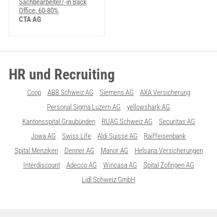
Sachbearbeiter/-in Back
Office, 60-80%
CTA AG
HR und Recruiting
Coop
ABB Schweiz AG
Siemens AG
AXA Versicherung
Personal Sigma Luzern AG
yellowshark AG
Kantonsspital Graubünden
RUAG Schweiz AG
Securitas AG
Jowa AG
Swiss Life
Aldi Suisse AG
Raiffeisenbank
Spital Menziken
Denner AG
Manor AG
Helsana Versicherungen
Interdiscount
Adecco AG
Wincasa AG
Spital Zofingen AG
Lidl Schweiz GmbH