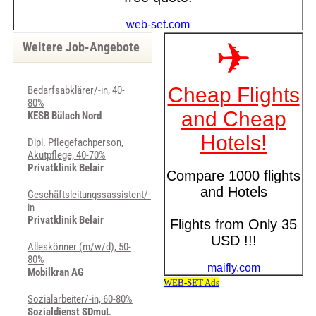
Weitere Job-Angebote
Bedarfsabklärer/-in, 40-
80%
KESB Bülach Nord
Dipl. Pflegefachperson,
Akutpflege, 40-70%
Privatklinik Belair
Geschäftsleitungssassistent/-
in
Privatklinik Belair
Alleskönner (m/w/d), 50-
80%
Mobilkran AG
Sozialarbeiter/-in, 60-80%
Sozialdienst SDmuL