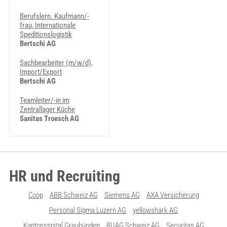
Berufslern. Kaufmann/-
frau, Internationale
Speditionslogistik
Bertschi AG
Sachbearbeiter (m/w/d),
Import/Export
Bertschi AG
Teamleiter/-in im
Zentrallager Küche
Sanitas Troesch AG
HR und Recruiting
Coop
ABB Schweiz AG
Siemens AG
AXA Versicherung
Personal Sigma Luzern AG
yellowshark AG
Kantonsspital Graubünden
RUAG Schweiz AG
Securitas AG