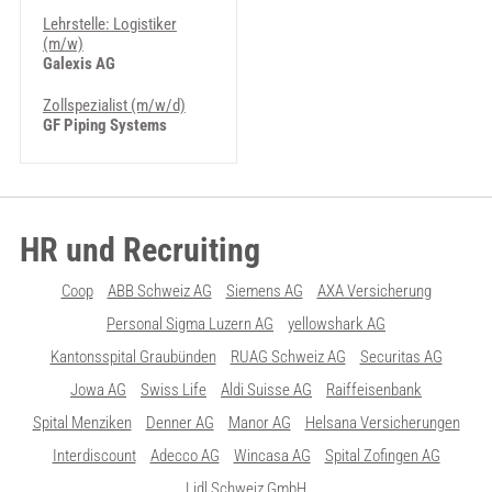
Lehrstelle: Logistiker
(m/w)
Galexis AG
Zollspezialist (m/w/d)
GF Piping Systems
HR und Recruiting
Coop
ABB Schweiz AG
Siemens AG
AXA Versicherung
Personal Sigma Luzern AG
yellowshark AG
Kantonsspital Graubünden
RUAG Schweiz AG
Securitas AG
Jowa AG
Swiss Life
Aldi Suisse AG
Raiffeisenbank
Spital Menziken
Denner AG
Manor AG
Helsana Versicherungen
Interdiscount
Adecco AG
Wincasa AG
Spital Zofingen AG
Lidl Schweiz GmbH