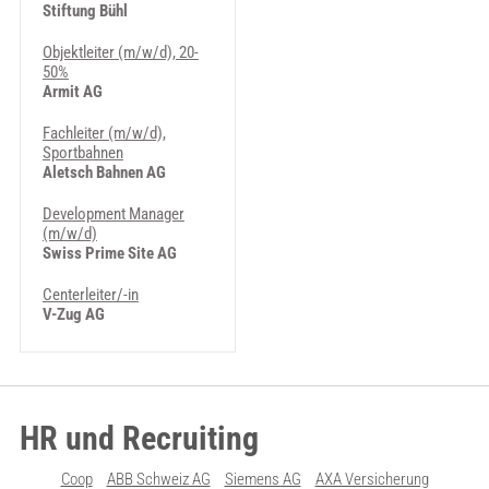
Stiftung Bühl
Objektleiter (m/w/d), 20-
50%
Armit AG
Fachleiter (m/w/d),
Sportbahnen
Aletsch Bahnen AG
Development Manager
(m/w/d)
Swiss Prime Site AG
Centerleiter/-in
V-Zug AG
HR und Recruiting
Coop
ABB Schweiz AG
Siemens AG
AXA Versicherung