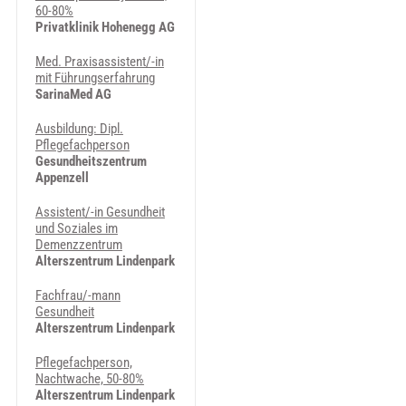
60-80%
Privatklinik Hohenegg AG
Med. Pra­xi­sas­sis­ten­t/-in
mit Führungserfahrung
SarinaMed AG
Ausbildung: Dipl.
Pflegefachperson
Gesundheitszentrum
Appenzell
Assistent/-in Gesundheit
und Soziales im
Demenzzentrum
Alterszentrum Lindenpark
Fachfrau/-mann
Gesundheit
Alterszentrum Lindenpark
Pflegefachperson,
Nachtwache, 50-80%
Alterszentrum Lindenpark