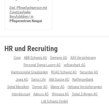
Dipl. Pflegefachperson mit
Zusatzaufgabe
Berufsbildner/-in
Pflegezentrum Neugut
HR und Recruiting
Coop
ABB Schweiz AG
Siemens AG
AXA Versicherung
Personal Sigma Luzern AG
yellowshark AG
Kantonsspital Graubünden
RUAG Schweiz AG
Securitas AG
Jowa AG
Swiss Life
Aldi Suisse AG
Raiffeisenbank
Spital Menziken
Denner AG
Manor AG
Helsana Versicherungen
Interdiscount
Adecco AG
Wincasa AG
Spital Zofingen AG
Lidl Schweiz GmbH