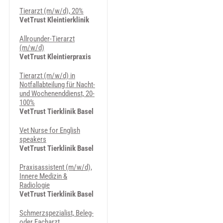
Tierarzt (m/w/d), 20%
VetTrust Kleintierklinik
Allrounder-Tierarzt
(m/w/d)
VetTrust Kleintierpraxis
Tierarzt (m/w/d) in
Notfallabteilung für Nacht-
und Wochenenddienst, 20-
100%
VetTrust Tierklinik Basel
Vet Nurse for English
speakers
VetTrust Tierklinik Basel
Pra­xi­sas­sis­ten­t (m/w/d),
Innere Medizin &
Radiologie
VetTrust Tierklinik Basel
Schmerzspezialist, Beleg-
oder Facharzt