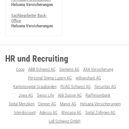
Helsana Versicherungen
Sachbearbeiter Back-
Office
Helsana Versicherungen
HR und Recruiting
Coop
ABB Schweiz AG
Siemens AG
AXA Versicherung
Personal Sigma Luzern AG
yellowshark AG
Kantonsspital Graubünden
RUAG Schweiz AG
Securitas AG
Jowa AG
Swiss Life
Aldi Suisse AG
Raiffeisenbank
Spital Menziken
Denner AG
Manor AG
Helsana Versicherungen
Interdiscount
Adecco AG
Wincasa AG
Spital Zofingen AG
Lidl Schweiz GmbH