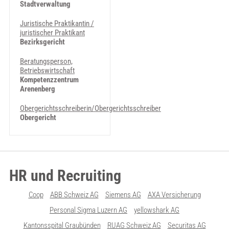
Stadtverwaltung
Juristische Praktikantin /
juristischer Praktikant
Bezirksgericht
Beratungsperson,
Betriebswirtschaft
Kompetenzzentrum
Arenenberg
Obergerichtsschreiberin/Obergerichtsschreiber
Obergericht
HR und Recruiting
Coop
ABB Schweiz AG
Siemens AG
AXA Versicherung
Personal Sigma Luzern AG
yellowshark AG
Kantonsspital Graubünden
RUAG Schweiz AG
Securitas AG