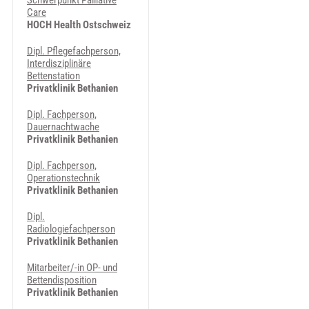
Schwerpunkt Palliative
Care
HOCH Health Ostschweiz
Dipl. Pflegefachperson,
Interdisziplinäre
Bettenstation
Privatklinik Bethanien
Dipl. Fachperson,
Dauernachtwache
Privatklinik Bethanien
Dipl. Fachperson,
Operationstechnik
Privatklinik Bethanien
Dipl.
Radiologiefachperson
Privatklinik Bethanien
Mitarbeiter/-in OP- und
Bettendisposition
Privatklinik Bethanien