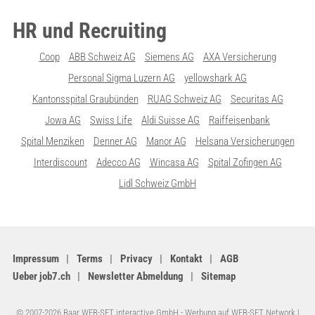
HR und Recruiting
Coop
ABB Schweiz AG
Siemens AG
AXA Versicherung
Personal Sigma Luzern AG
yellowshark AG
Kantonsspital Graubünden
RUAG Schweiz AG
Securitas AG
Jowa AG
Swiss Life
Aldi Suisse AG
Raiffeisenbank
Spital Menziken
Denner AG
Manor AG
Helsana Versicherungen
Interdiscount
Adecco AG
Wincasa AG
Spital Zofingen AG
Lidl Schweiz GmbH
Impressum
Terms
Privacy
Kontakt
AGB
Ueber job7.ch
Newsletter Abmeldung
Sitemap
© 2007-2026 Baar WEB-SET interactive GmbH -
Werbung auf WEB-SET Network
|