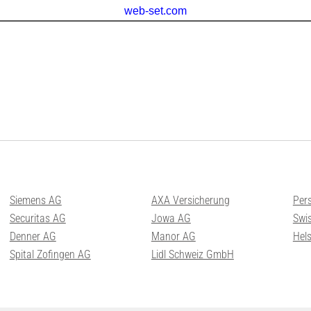
Siemens AG
AXA Versicherung
Per
Securitas AG
Jowa AG
Swis
Denner AG
Manor AG
Hel
Spital Zofingen AG
Lidl Schweiz GmbH