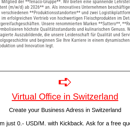
n Mitglied der **fenaco-Gruppe**. Wir bieten eine spannende Lehrstel
tent (m/w/d) ab 2026** an. Als innovatives Unternehmen beschäftige
f verschiedenen **Produktionsstandorten** und zwei Logistikplattfor
t im erfolgreichen Vertrieb von hochwertigen Fleischprodukten im Det
zgereifachgeschäften. Unsere renommierten Marken **Suttero**, **R
mbolisieren höchste Qualitätsstandards und kulinarischen Genuss. W
agierte Auszubildende, die unsere Leidenschaft für Qualität und Serv
rfolgsgeschichte und beginnen Sie Ihre Karriere in einem dynamische
oduktion und Innovation legt.