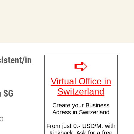
istent/in
u SG
st