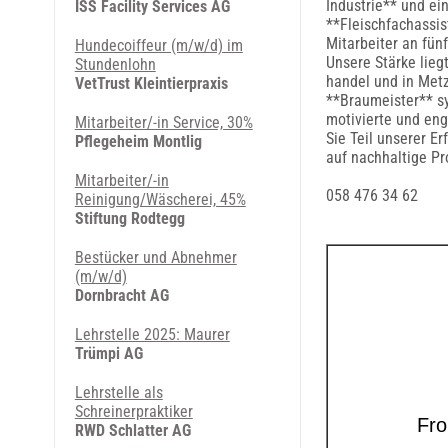
Industrie** und ei
ISS Facility Services AG
**Fleischfachassis
Mitarbeiter an fün
Hundecoiffeur (m/w/d) im
Unsere Stärke lieg
Stundenlohn
handel und in Met
VetTrust Kleintierpraxis
**Braumeister** sy
motivierte und eng
Mitarbeiter/-in Service, 30%
Sie Teil unserer E
Pflegeheim Montlig
auf nachhaltige Pr
Mitarbeiter/-in
058 476 34 62
Reinigung/Wäscherei, 45%
Stiftung Rodtegg
Bestücker und Abnehmer
(m/w/d)
Dornbracht AG
Lehrstelle 2025: Maurer
Trümpi AG
Lehrstelle als
Schreinerpraktiker
RWD Schlatter AG