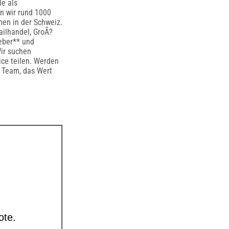
le als
n wir rund 1000
men in der Schweiz.
ailhandel, GroÃ?
eber** und
ir suchen
ice teilen. Werden
n Team, das Wert