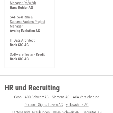
Manager (m/w/d)
Hans Kohler AG
SAP S/4Hana &
SuccessFactors Project
Manager
Avaloq Evolution AG
IT Data Architect
Bank CIC AG
Software Tester - Kredit
Bank CIC AG
HR und Recruiting
Coop
ABB Schweiz AG
Siemens AG
AXA Versicherung
Personal Sigma Luzern AG
yellowshark AG
Kantonsspital Graubünden
RUAG Schweiz AG
Securitas AG