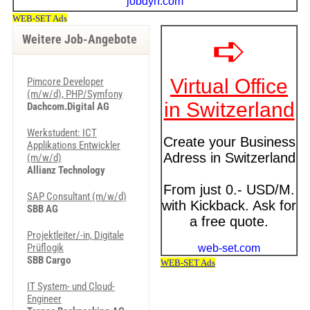
Weitere Job-Angebote
Pimcore Developer
(m/w/d), PHP/Symfony
Dachcom.Digital AG
Werkstudent: ICT
Applikations Entwickler
(m/w/d)
Allianz Technology
SAP Consultant (m/w/d)
SBB AG
Projektleiter/-in, Digitale
Prüflogik
SBB Cargo
IT System- und Cloud-
Engineer